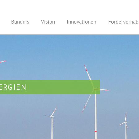
Bündnis
Vision
Innovationen
Fördervorhab
ERGIEN
FFE UND CO
ND WERTSTOFFE
IEN
2