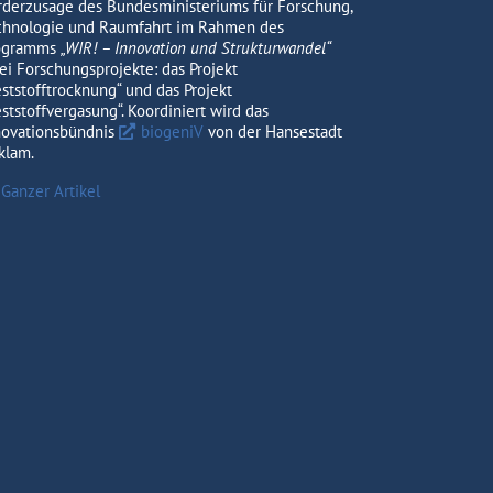
rderzusage des Bundesministeriums für Forschung,
chnologie und Raumfahrt im Rahmen des
ogramms
„WIR! – Innovation und Strukturwandel“
ei Forschungsprojekte: das Projekt
eststofftrocknung“ und das Projekt
ststoffvergasung“. Koordiniert wird das
novationsbündnis
biogeniV
von der Hansestadt
klam.
Ganzer Artikel