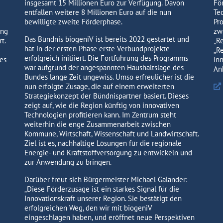
insgesamt 15 Millionen Euro zur Verfügung. Davon
Fö
entfallen weitere 8 Millionen Euro auf die nun
Te
bewilligte zweite Förderphase.
Pr
ung
zw
Das Bündnis biogeniV ist bereits 2022 gestartet und
t.
„R
hat in der ersten Phase erste Verbundprojekte
„Re
erfolgreich initiiert. Die Fortführung des Programms
es
In
war aufgrund der angespannten Haushaltslage des
An
Bundes lange Zeit ungewiss. Umso erfreulicher ist die
nun erfolgte Zusage, die auf einem erweiterten
Strategiekonzept der Bündnispartner basiert. Dieses
zeigt auf, wie die Region künftig von innovativen
Technologien profitieren kann. Im Zentrum steht
weiterhin die enge Zusammenarbeit zwischen
Kommune, Wirtschaft, Wissenschaft und Landwirtschaft.
Ziel ist es, nachhaltige Lösungen für die regionale
Energie- und Kraftstoffversorgung zu entwickeln und
zur Anwendung zu bringen.
Darüber freut sich Bürgermeister Michael Galander:
„Diese Förderzusage ist ein starkes Signal für die
Innovationskraft unserer Region. Sie bestätigt den
erfolgreichen Weg, den wir mit biogeniV
eingeschlagen haben, und eröffnet neue Perspektiven