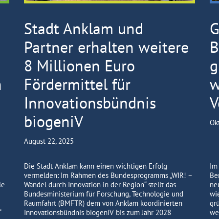
Stadt Anklam und
G
Partner erhalten weitere
B
8 Millionen Euro
g
n
Fördermittel für
w
Innovationsbündnis
V
biogeniV
Ok
August 22, 2025
Die Stadt Anklam kann einen wichtigen Erfolg
Im
vermelden: Im Rahmen des Bundesprogramms „WIR! –
Be
le
Wandel durch Innovation in der Region“ stellt das
ne
Bundesministerium für Forschung, Technologie und
wi
Raumfahrt (BMFTR) dem von Anklam koordinierten
gr
“
Innovationsbündnis biogeniV bis zum Jahr 2028
we